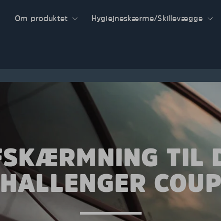
Om produktet
Hygiejneskærme/Skillevægge
FSKÆRMNING TIL 
HALLENGER COU