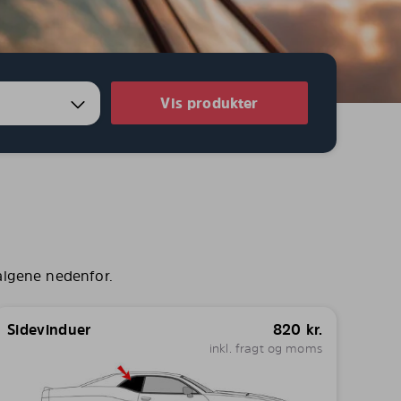
Vis produkter
algene nedenfor.
Sidevinduer
820
kr.
inkl. fragt og moms