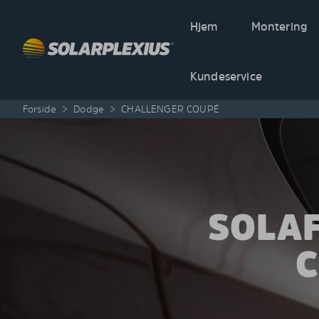
Skip to content
Hjem
Montering
Kundeservice
Forside
>
Dodge
>
CHALLENGER COUPÉ
SOLA
C