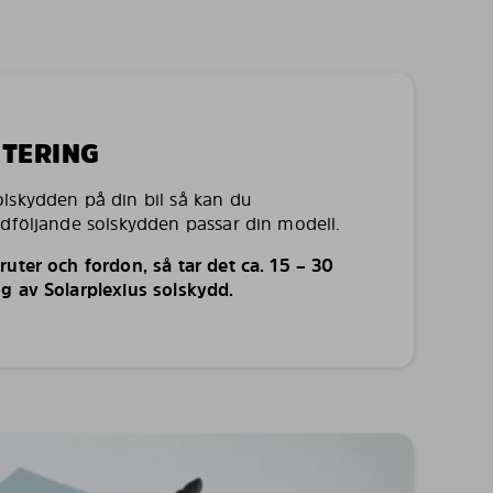
NTERING
lskydden på din bil så kan du
edföljande solskydden passar din modell.
uter och fordon, så tar det ca. 15 – 30
g av Solarplexius solskydd.