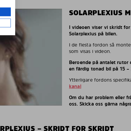
SOLARPLEXIUS 
I videoen viser vi skridt fo
Solarplexius på bilen.
I de flesta fordon så monte
som visas i videon.
Beroende på antalet rutor d
en färdig tonad bil på 15 –
Ytterligare fordons specifi
kanal
Om du har problem eller fr
oss. Skicka oss gärna några
RPLEXIUS – SKRIDT FOR SKRIDT