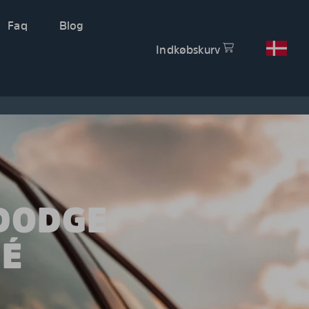
Faq
Blog
Indkøbskurv
DODGE
PÉ