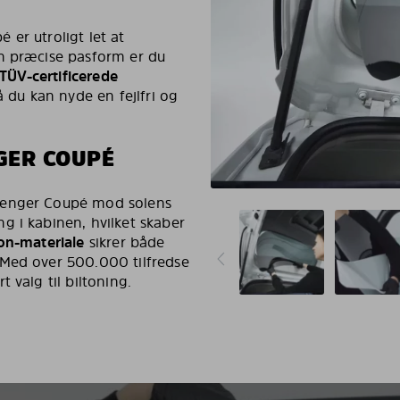
er utroligt let at
en præcise pasform er du
TÜV-certificerede
å du kan nyde en fejlfri og
GER COUPÉ
lenger Coupé mod solens
g i kabinen, hvilket skaber
on-materiale
sikrer både
 Med over 500.000 tilfredse
 valg til biltoning.