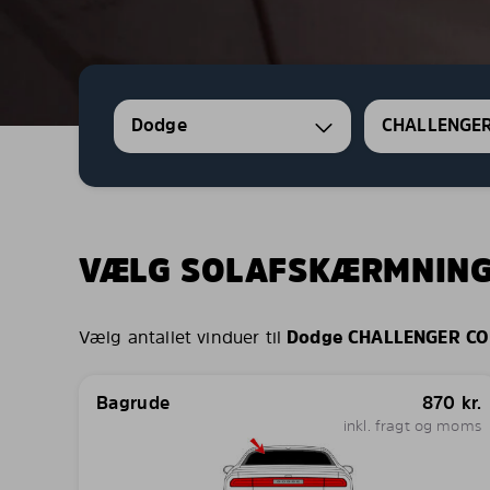
Dodge
CHALLENGE
VÆLG SOLAFSKÆRMNIN
Vælg antallet vinduer til
Dodge CHALLENGER C
Bagrude
870
kr.
inkl. fragt og moms