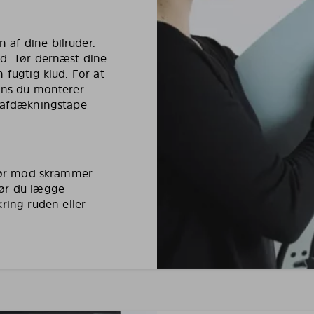
af dine bilruder.
ud. Tør dernæst dine
 fugtig klud. For at
mens du monterer
e afdækningstape
riør mod skrammer
bør du lægge
ing ruden eller