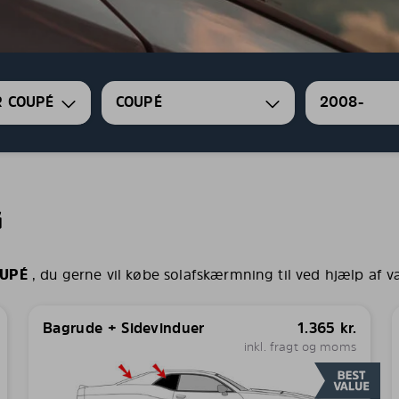
R COUPÉ
COUPÉ
2008-
G
OUPÉ
, du gerne vil købe solafskærmning til ved hjælp af v
Bagrude + Sidevinduer
1.365
kr.
inkl. fragt og moms