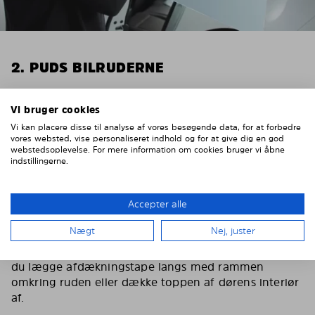
2. PUDS BILRUDERNE
Vær omhyggelig med at pudse indersiden af dine
bilruder. Brug gerne glasrens og en mikrofiber klud.
Vi bruger cookies
Tør dernæst dine Solarplexius solskærme fri af støv
Vi kan placere disse til analyse af vores besøgende data, for at forbedre
vores websted, vise personaliseret indhold og for at give dig en god
med en fugtig klud. For at beskytte bilens interiør fra
webstedsoplevelse. For mere information om cookies bruger vi åbne
skrammer, mens du monterer Solarplexius, er det en
indstillingerne.
god idé at lægge afdækningstape langs med rudens
ramme.
Accepter alle
Vigtigt! Beskyt bilens interiør
Nægt
Nej, juster
Vi anbefaler at du beskytter bilens interiør mod
skrammer mens du monterer Solarplexius. Derfor bør
du lægge afdækningstape langs med rammen
omkring ruden eller dække toppen af dørens interiør
af.