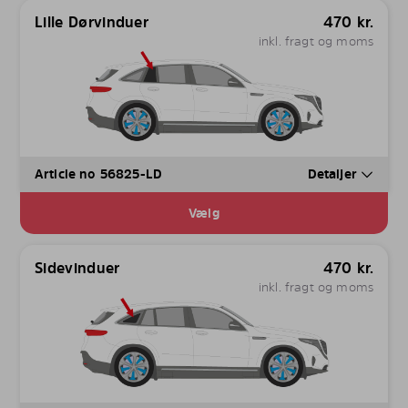
Lille Dørvinduer
470
kr.
inkl. fragt og moms
Article no 56825-LD
Detaljer
Vælg
Sidevinduer
470
kr.
inkl. fragt og moms