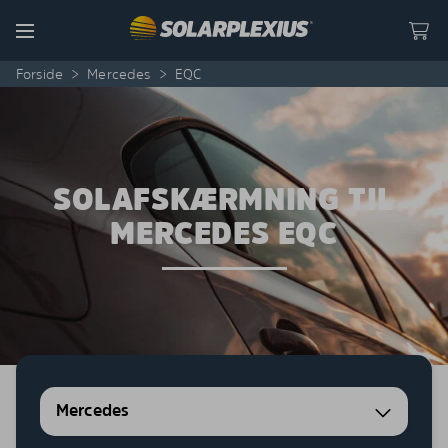
Skip to content
Menu
Forside
>
Mercedes
>
EQC
SOLAFSKÆRMNING TIL
MERCEDES EQC
Mercedes