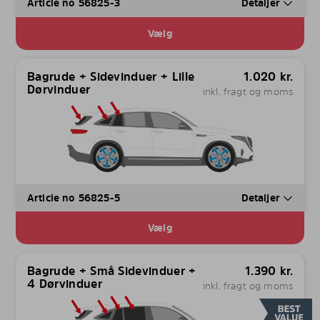
Article no 56825-3
Detaljer
Vælg
Bagrude + Sidevinduer + Lille
1.020
kr.
Dørvinduer
inkl. fragt og moms
Article no 56825-5
Detaljer
Vælg
Bagrude + Små Sidevinduer +
1.390
kr.
4 Dørvinduer
inkl. fragt og moms