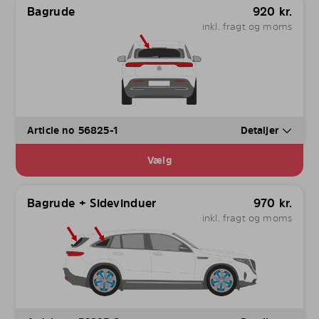
Bagrude
920
kr.
inkl. fragt og moms
Article no 56825-1
Detaljer
Vælg
Bagrude + Sidevinduer
970
kr.
inkl. fragt og moms