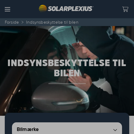
Skip to content
Menu
Forside
>
Indsynsbeskyttelse til bilen
INDSYNSBESKYTTELSE TIL
BILEN