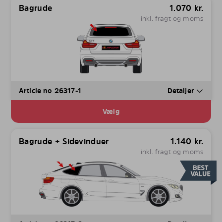
Bagrude
1.070
kr.
inkl. fragt og moms
Article no 26317-1
Detaljer
Vælg
Bagrude + Sidevinduer
1.140
kr.
inkl. fragt og moms