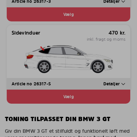
Article no 26317-3
Detaljer
Vælg
Sidevinduer
470
kr.
inkl. fragt og moms
Article no 26317-S
Detaljer
Vælg
TONING TILPASSET DIN BMW 3 GT
Giv din BMW 3 GT et stilfuldt og funktionelt løft med