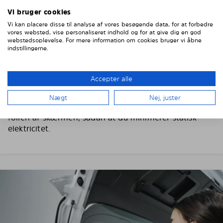
Vi bruger cookies
Vi kan placere disse til analyse af vores besøgende data, for at forbedre
vores websted, vise personaliseret indhold og for at give dig en god
webstedsoplevelse. For mere information om cookies bruger vi åbne
3. FJERN DEN BESKYTTENDE FOLIE
indstillingerne.
Ifør dig de medfølgende handsker, inden du piller
folien af, således undgår du fingeraftryk og
Accepter alle
fedtpletter på solskærmen.
Nægt
Nej, juster
Arbejd med en rude ad gangen og træk langsomt
folien af skærmen, sådan at du minimerer statisk
elektricitet.