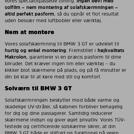
vores specialtilpassede toning.
Ingen bøvl med
solfilm – nem montering af solafskærmningen –
altid perfekt pasform
, så du opnår et flot resultat
uden besvær med luftbobler eller værktøj.
Nem at montere
Vores solafskærmning til BMW 3 GT er udviklet til
hurtig og enkel montering
. Fremstillet i
højkvalitets
Makrolon
, garanterer vi en præcis pasform til dine
bilruder. Det kræver ingen lim eller værktøj – du
klikker blot skærmene på plads, og på få minutter er
din bil klar til at køre med stil og komfort.
Solværn til BMW 3 GT
Solafskærmningen beskytter mod både varme og
skadelige UV-stråler, så kabinen forbliver behagelig
for dig og dine passagerer. Samtidig reducerer
skærmene indsyn og giver øget privatliv. Vores TÜV-
testede og certificerede solskærme sikrer, at din
BMW 3 GT både er stilfuld og funktionel på vejen.