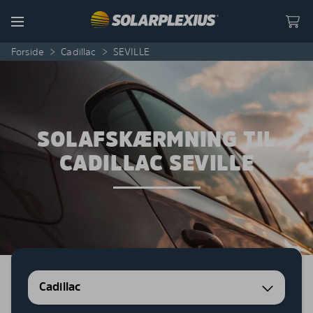
Skip to content
Menu
Forside
>
Cadillac
>
SEVILLE
SOLAFSKÆRMNING TIL
CADILLAC SEVILLE
Cadillac