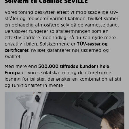
Solværn til Cadillac SEVILLE
Vores toning beskytter effektivt mod skadelige UV-
stråler og reducerer varme i kabinen, hvilket skaber
en behagelig atmosfære selv på de varmeste dage.
Derudover fungerer solafskærmningen som en
effektiv barriere mod indkig, så du kan nyde mere
privatliv i bilen. Solskærmene er
TÜV-testet og
certificeret
, hvilket garanterer høj sikkerhed og
kvalitet.
Med mere end
500.000 tilfredse kunder i hele
Europa
er vores solafskærmning den foretrukne
løsning for bilister, der ønsker en kombination af stil
og funktionalitet in mente.