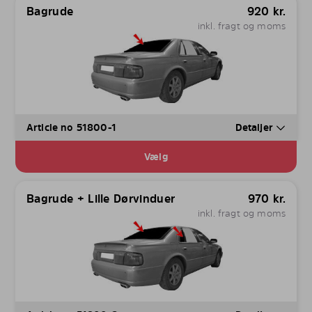
Bagrude
920
kr.
inkl. fragt og moms
Article no 51800-1
Detaljer
Vælg
Bagrude + Lille Dørvinduer
970
kr.
inkl. fragt og moms