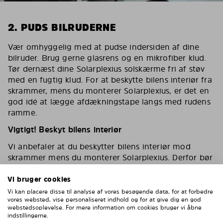
2. PUDS BILRUDERNE
Vær omhyggelig med at pudse indersiden af dine
bilruder. Brug gerne glasrens og en mikrofiber klud.
Tør dernæst dine Solarplexius solskærme fri af støv
med en fugtig klud. For at beskytte bilens interiør fra
skrammer, mens du monterer Solarplexius, er det en
god idé at lægge afdækningstape langs med rudens
ramme.
Vigtigt! Beskyt bilens interiør
Vi anbefaler at du beskytter bilens interiør mod
skrammer mens du monterer Solarplexius. Derfor bør
du lægge afdækningstape langs med rammen
omkring ruden eller dække toppen af dørens interiør
Vi bruger cookies
af.
Vi kan placere disse til analyse af vores besøgende data, for at forbedre
vores websted, vise personaliseret indhold og for at give dig en god
webstedsoplevelse. For mere information om cookies bruger vi åbne
indstillingerne.