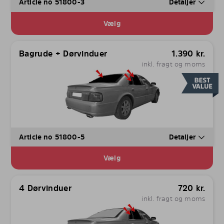
Article no 51800-3
Detaljer
Vælg
Bagrude + Dørvinduer
1.390
kr.
inkl. fragt og moms
Article no 51800-5
Detaljer
Vælg
4 Dørvinduer
720
kr.
inkl. fragt og moms