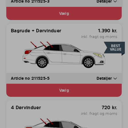
Article no 211525-3
Detaljer
Vælg
Bagrude + Dørvinduer
1.390
kr.
inkl. fragt og moms
Article no 211525-5
Detaljer
Vælg
4 Dørvinduer
720
kr.
inkl. fragt og moms