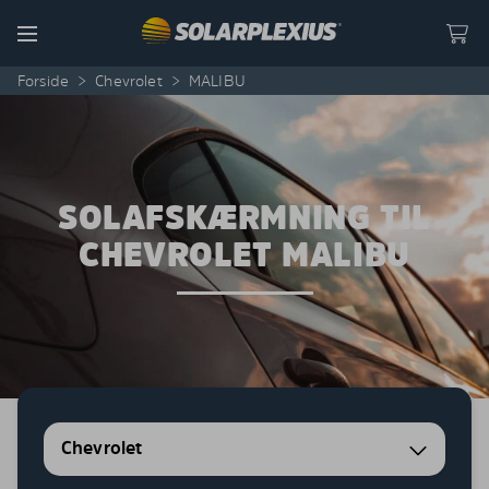
Skip to content
Menu
Forside
>
Chevrolet
>
MALIBU
SOLAFSKÆRMNING TIL
CHEVROLET MALIBU
Chevrolet