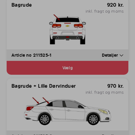
Bagrude
920
kr.
inkl. fragt og moms
Article no 211525-1
Detaljer
Vælg
Bagrude + Lille Dørvinduer
970
kr.
inkl. fragt og moms