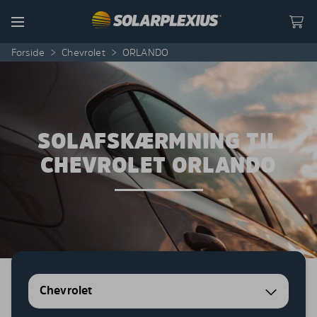
Skip to content
Menu
Forside
>
Chevrolet
>
ORLANDO
SOLAFSKÆRMNING TIL
CHEVROLET ORLANDO
Chevrolet