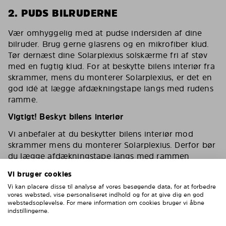
2. PUDS BILRUDERNE
Vær omhyggelig med at pudse indersiden af dine
bilruder. Brug gerne glasrens og en mikrofiber klud.
Tør dernæst dine Solarplexius solskærme fri af støv
med en fugtig klud. For at beskytte bilens interiør fra
skrammer, mens du monterer Solarplexius, er det en
god idé at lægge afdækningstape langs med rudens
ramme.
Vigtigt! Beskyt bilens interiør
Vi anbefaler at du beskytter bilens interiør mod
skrammer mens du monterer Solarplexius. Derfor bør
du lægge afdækningstape langs med rammen
omkring ruden eller dække toppen af dørens interiør
Vi bruger cookies
af.
Vi kan placere disse til analyse af vores besøgende data, for at forbedre
vores websted, vise personaliseret indhold og for at give dig en god
webstedsoplevelse. For mere information om cookies bruger vi åbne
indstillingerne.