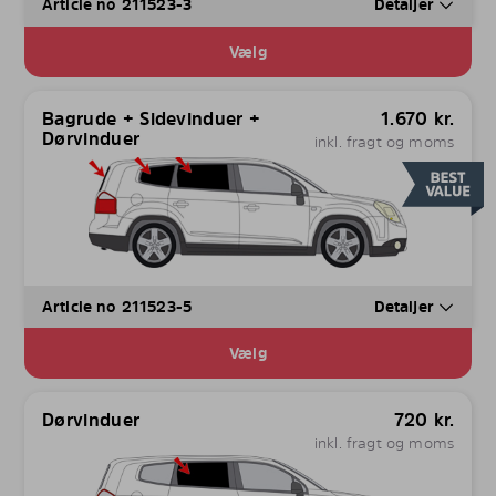
Article no 211523-3
Detaljer
Vælg
Bagrude + Sidevinduer +
1.670
kr.
Dørvinduer
inkl. fragt og moms
Article no 211523-5
Detaljer
Vælg
Dørvinduer
720
kr.
inkl. fragt og moms