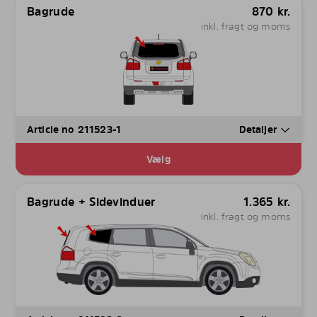
Bagrude
870
kr.
inkl. fragt og moms
Article no 211523-1
Detaljer
Vælg
Bagrude + Sidevinduer
1.365
kr.
inkl. fragt og moms