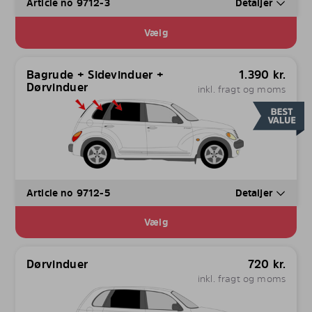
Article no 9712-3
Detaljer
Vælg
Bagrude + Sidevinduer +
1.390
kr.
Dørvinduer
inkl. fragt og moms
Article no 9712-5
Detaljer
Vælg
Dørvinduer
720
kr.
inkl. fragt og moms