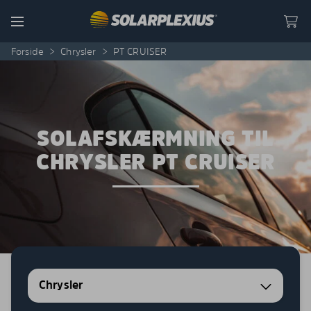
Skip to content
Menu
Forside
>
Chrysler
>
PT CRUISER
SOLAFSKÆRMNING TIL
CHRYSLER PT CRUISER
Chrysler