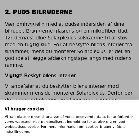
2. PUDS BILRUDERNE
Vær omhyggelig med at pudse indersiden af dine
bilruder. Brug gerne glasrens og en mikrofiber klud.
Tør dernæst dine Solarplexius solskærme fri af støv
med en fugtig klud. For at beskytte bilens interiør fra
skrammer, mens du monterer Solarplexius, er det en
god idé at lægge afdækningstape langs med rudens
ramme.
Vigtigt! Beskyt bilens interiør
Vi anbefaler at du beskytter bilens interiør mod
skrammer mens du monterer Solarplexius. Derfor bør
du lægge afdækningstape langs med rammen
omkring ruden eller dække toppen af dørens interiør
Vi bruger cookies
af.
Vi kan placere disse til analyse af vores besøgende data, for at forbedre
vores websted, vise personaliseret indhold og for at give dig en god
webstedsoplevelse. For mere information om cookies bruger vi åbne
indstillingerne.