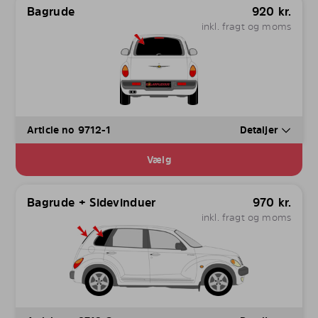
Bagrude
920
kr.
inkl. fragt og moms
Article no 9712-1
Detaljer
Vælg
Bagrude + Sidevinduer
970
kr.
inkl. fragt og moms