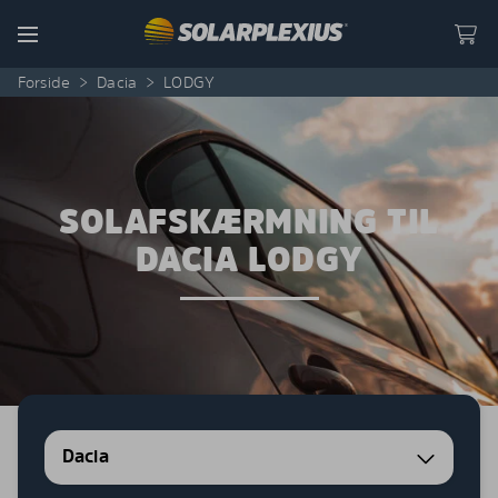
Skip to content
Menu
Forside
>
Dacia
>
LODGY
SOLAFSKÆRMNING TIL
DACIA LODGY
Dacia