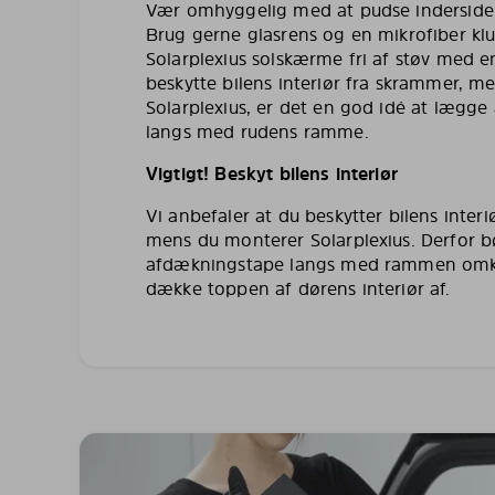
Vær omhyggelig med at pudse indersiden 
Brug gerne glasrens og en mikrofiber kl
Solarplexius solskærme fri af støv med en
beskytte bilens interiør fra skrammer, 
Solarplexius, er det en god idé at lægg
langs med rudens ramme.
Vigtigt! Beskyt bilens interiør
Vi anbefaler at du beskytter bilens inte
mens du monterer Solarplexius. Derfor 
afdækningstape langs med rammen omkr
dække toppen af dørens interiør af.