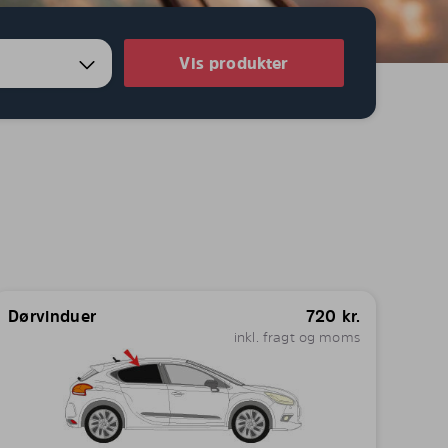
Vis produkter
Dørvinduer
720
kr.
inkl. fragt og moms