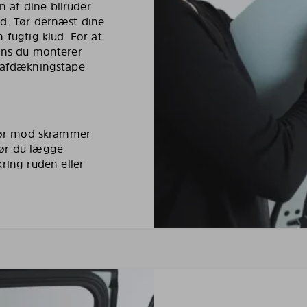
af dine bilruder.
ud. Tør dernæst dine
 fugtig klud. For at
mens du monterer
e afdækningstape
riør mod skrammer
bør du lægge
ing ruden eller