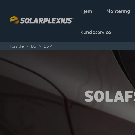
Skip to content
Hjem
Montering
Kundeservice
Forside
>
DS
>
DS 4
SOLAF