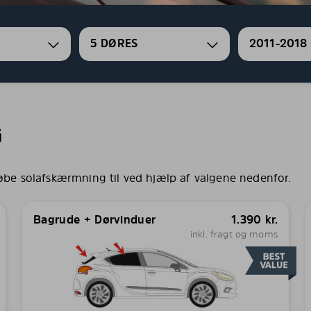
5 DØRES
2011-2018
G
købe solafskærmning til ved hjælp af valgene nedenfor.
Bagrude + Dørvinduer
1.390
kr.
inkl. fragt og moms