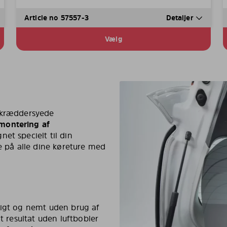
Article no 57557-3
Detaljer
Vælg
 skræddersyede
montering af
gnet specielt til din
se på alle dine køreture med
tigt og nemt uden brug af
t resultat uden luftbobler