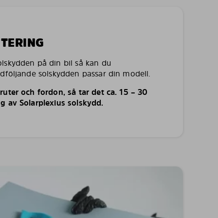
NTERING
lskydden på din bil så kan du
edföljande solskydden passar din modell.
uter och fordon, så tar det ca. 15 – 30
g av Solarplexius solskydd.