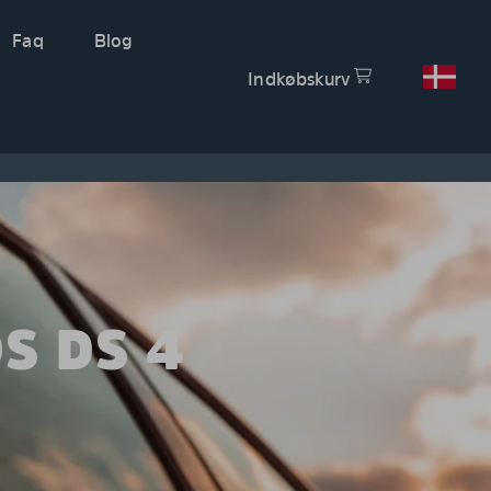
Faq
Blog
Indkøbskurv
S DS 4