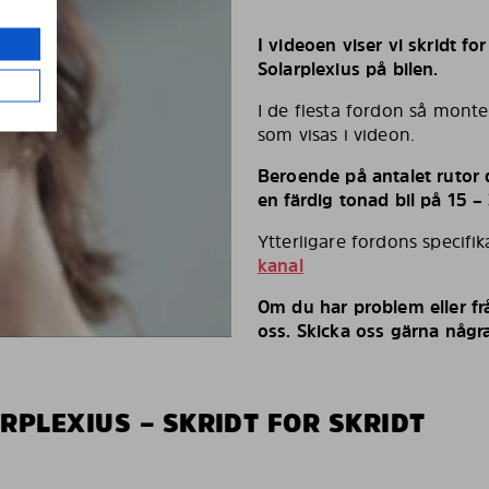
I videoen viser vi skridt fo
Solarplexius på bilen.
I de flesta fordon så monte
som visas i videon.
Beroende på antalet rutor d
en färdig tonad bil på 15 –
Ytterligare fordons specifi
kanal
Om du har problem eller fr
oss. Skicka oss gärna några
RPLEXIUS – SKRIDT FOR SKRIDT