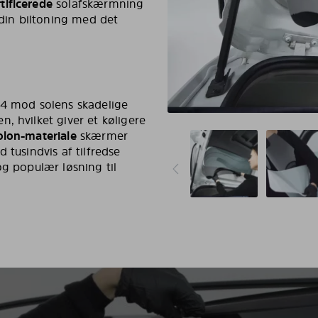
tificerede
solafskærmning
 din biltoning med det
 4 mod solens skadelige
, hvilket giver et køligere
olon-materiale
skærmer
 tusindvis af tilfredse
og populær løsning til