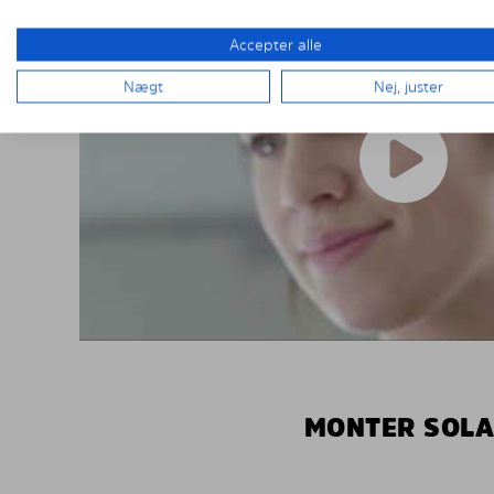
Accepter alle
Nægt
Nej, juster
MONTER SOLA