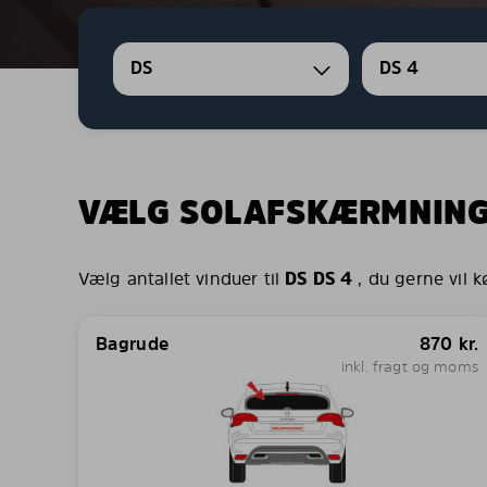
DS
DS 4
VÆLG SOLAFSKÆRMNIN
Vælg antallet vinduer til
DS DS 4
, du gerne vil 
Bagrude
870
kr.
inkl. fragt og moms