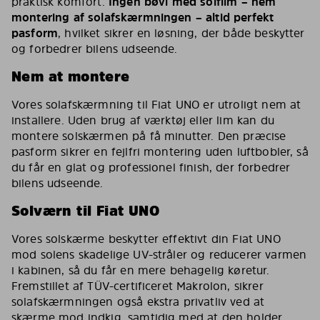
praktisk komfort.
Ingen bøvl med solfilm – nem
montering af solafskærmningen – altid perfekt
pasform
, hvilket sikrer en løsning, der både beskytter
og forbedrer bilens udseende.
Nem at montere
Vores solafskærmning til Fiat UNO er utroligt nem at
installere. Uden brug af værktøj eller lim kan du
montere solskærmen på få minutter. Den præcise
pasform sikrer en fejlfri montering uden luftbobler, så
du får en glat og professionel finish, der forbedrer
bilens udseende.
Solværn til Fiat UNO
Vores solskærme beskytter effektivt din Fiat UNO
mod solens skadelige UV-stråler og reducerer varmen
i kabinen, så du får en mere behagelig køretur.
Fremstillet af TÜV-certificeret Makrolon, sikrer
solafskærmningen også ekstra privatliv ved at
skærme mod indkig, samtidig med at den holder