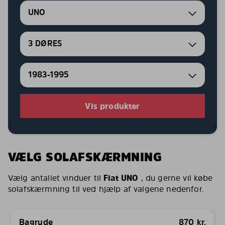
UNO
3 DØRES
1983-1995
Vis produkter
VÆLG SOLAFSKÆRMNING
Vælg antallet vinduer til
Fiat UNO
, du gerne vil købe
solafskærmning til ved hjælp af valgene nedenfor.
Bagrude
870
kr.