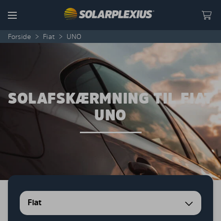
Skip to content
Menu
Forside
>
Fiat
>
UNO
SOLAFSKÆRMNING TIL FIAT
UNO
Fiat