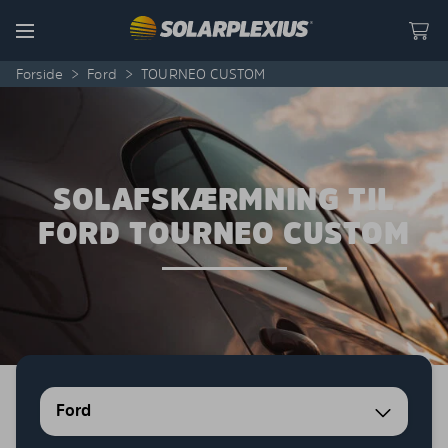
Skip to content
Menu
Forside
>
Ford
>
TOURNEO CUSTOM
SOLAFSKÆRMNING TIL
FORD TOURNEO CUSTOM
Ford