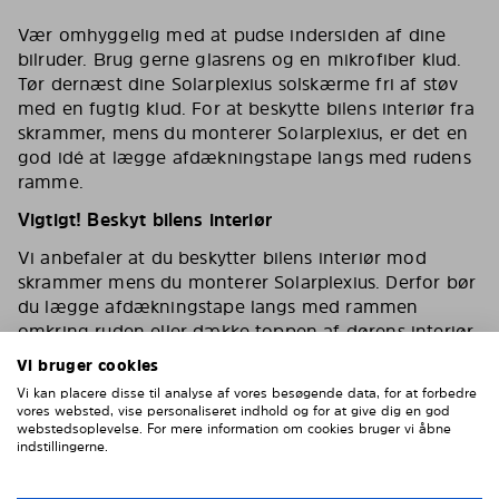
Vær omhyggelig med at pudse indersiden af dine
bilruder. Brug gerne glasrens og en mikrofiber klud.
Tør dernæst dine Solarplexius solskærme fri af støv
med en fugtig klud. For at beskytte bilens interiør fra
skrammer, mens du monterer Solarplexius, er det en
god idé at lægge afdækningstape langs med rudens
ramme.
Vigtigt! Beskyt bilens interiør
Vi anbefaler at du beskytter bilens interiør mod
skrammer mens du monterer Solarplexius. Derfor bør
du lægge afdækningstape langs med rammen
omkring ruden eller dække toppen af dørens interiør
af.
Vi bruger cookies
Vi kan placere disse til analyse af vores besøgende data, for at forbedre
vores websted, vise personaliseret indhold og for at give dig en god
webstedsoplevelse. For mere information om cookies bruger vi åbne
indstillingerne.