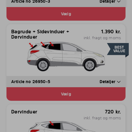
Article no 26950-3
Detaljer
Vælg
Bagrude + Sidevinduer +
1.390
kr.
Dørvinduer
inkl. fragt og moms
Article no 26950-5
Detaljer
Vælg
Dørvinduer
720
kr.
inkl. fragt og moms