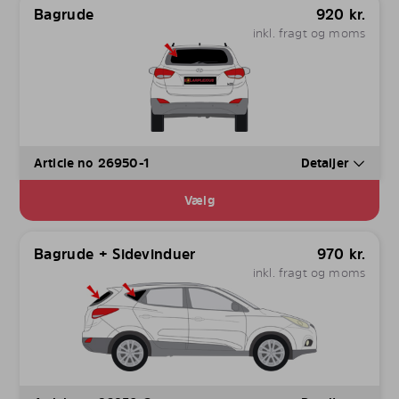
Bagrude
920
kr.
inkl. fragt og moms
Article no 26950-1
Detaljer
Vælg
Bagrude + Sidevinduer
970
kr.
inkl. fragt og moms