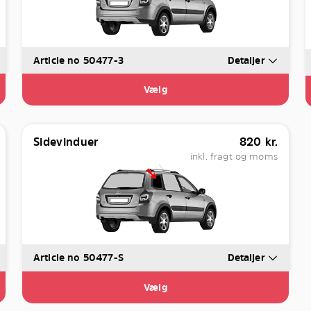
Article no 50477-3
Detaljer
Vælg
Sidevinduer
820
kr.
inkl. fragt og moms
Article no 50477-S
Detaljer
Vælg