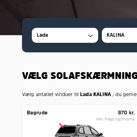
Lada
KALINA
VÆLG SOLAFSKÆRMNIN
Vælg antallet vinduer til
Lada KALINA
, du gerne
Bagrude
870
kr.
inkl. fragt og moms