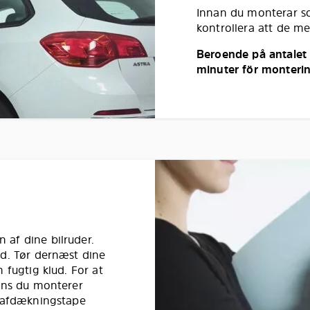
Innan du monterar so
kontrollera att de m
Beroende på antalet r
minuter för monterin
af dine bilruder.
ud. Tør dernæst dine
 fugtig klud. For at
mens du monterer
e afdækningstape