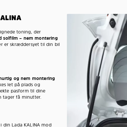
KALINA
ignede toning, der
d solfilm – nem montering
er er skræddersyet til din bil
hurtig og nem montering
kes let på plads og
ekte pasform til dine
n tager få minutter.
 i din Lada KALINA mod