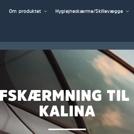
Om produktet
Hygiejneskærme/Skillevægge
FSKÆRMNING TIL
KALINA