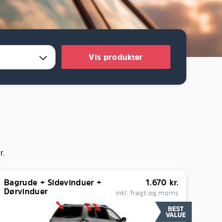
Vis produkter
r.
Bagrude + Sidevinduer +
1.670
kr.
Dørvinduer
inkl. fragt og moms