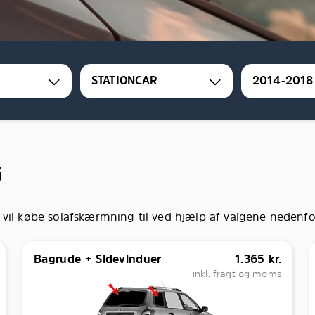
STATIONCAR
2014-2018
G
 vil købe solafskærmning til ved hjælp af valgene nedenfo
Bagrude + Sidevinduer
1.365
kr.
inkl. fragt og moms