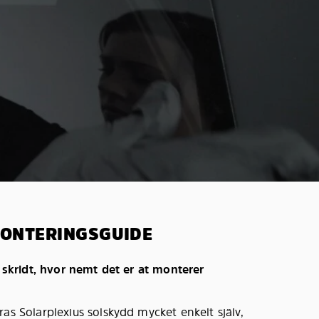
MONTERINGSGUIDE
r skridt, hvor nemt det er at monterer
ras Solarplexius solskydd mycket enkelt själv,