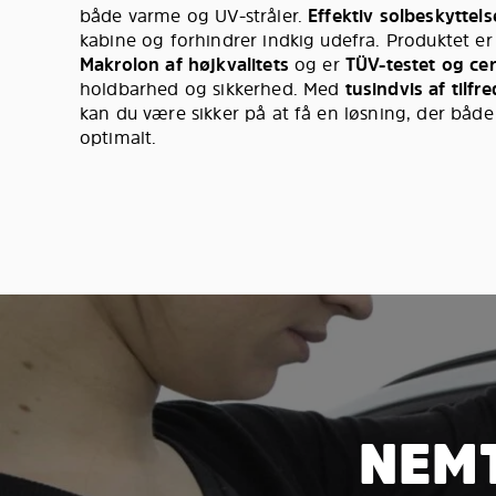
både varme og UV-stråler.
Effektiv solbeskyttels
kabine og forhindrer indkig udefra. Produktet er 
Makrolon af højkvalitets
og er
TÜV-testet og cert
holdbarhed og sikkerhed. Med
tusindvis af tilf
kan du være sikker på at få en løsning, der båd
optimalt.
NEMT