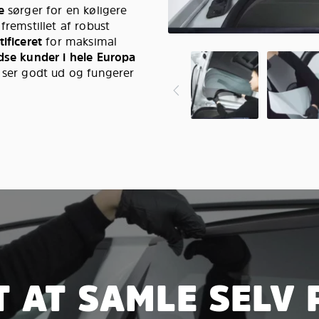
e
sørger for en køligere
fremstillet af robust
ificeret
for maksimal
redse kunder i hele Europa
e ser godt ud og fungerer
 AT SAMLE SELV 