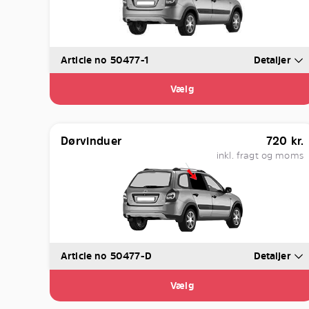
Article no 50477-1
Detaljer
Vælg
Dørvinduer
720
kr.
inkl. fragt og moms
Article no 50477-D
Detaljer
Vælg