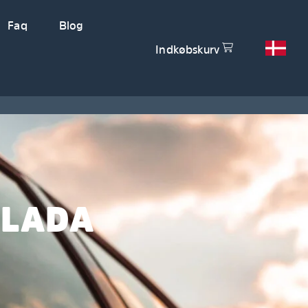
Faq
Blog
Indkøbskurv
 LADA