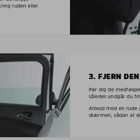
ing ruden eller
3. FJERN DE
Ifør dig de medfølgen
således undgår du fi
Arbejd med en rude 
skærmen, sådan at du 