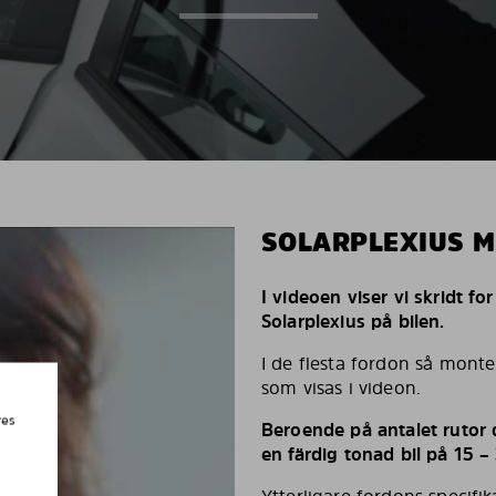
SOLARPLEXIUS 
I videoen viser vi skridt fo
Solarplexius på bilen.
I de flesta fordon så monte
som visas i videon.
res
Beroende på antalet rutor d
en färdig tonad bil på 15 –