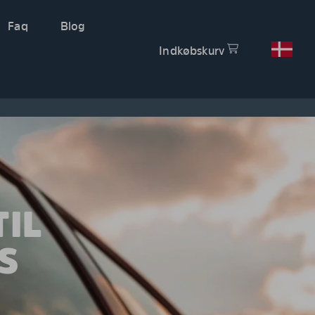
Faq
Blog
Indkøbskurv
IL
S