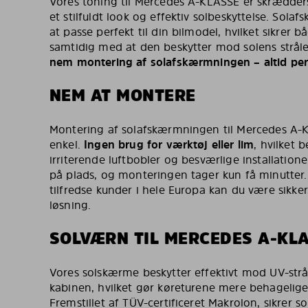
Vores toning til Mercedes A-KLASSE er skræddersy
et stilfuldt look og effektiv solbeskyttelse. Sola
at passe perfekt til din bilmodel, hvilket sikrer b
samtidig med at den beskytter mod solens strål
nem montering af solafskærmningen – altid pe
NEM AT MONTERE
Montering af solafskærmningen til Mercedes A-
enkel.
Ingen brug for værktøj eller lim
, hvilket 
irriterende luftbobler og besværlige installatio
på plads, og monteringen tager kun få minutte
tilfredse kunder i hele Europa kan du være sikke
løsning.
SOLVÆRN TIL MERCEDES A-KL
Vores solskærme beskytter effektivt mod UV-strå
kabinen, hvilket gør køreturene mere behagelige
Fremstillet af TÜV-certificeret Makrolon, sikrer