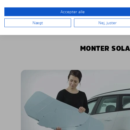
Accepter alle
Nægt
Nej, juster
MONTER SOLA