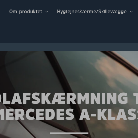
Om produktet
Hygiejneskærme/Skillevægge
OLAFSKÆRMNING T
MERCEDES A-KLAS