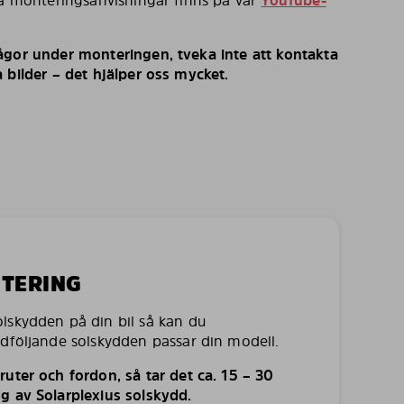
ka monteringsanvisningar finns på vår
YouTube-
ågor under monteringen, tveka inte att kontakta
 bilder – det hjälper oss mycket.
NTERING
lskydden på din bil så kan du
edföljande solskydden passar din modell.
uter och fordon, så tar det ca. 15 – 30
g av Solarplexius solskydd.