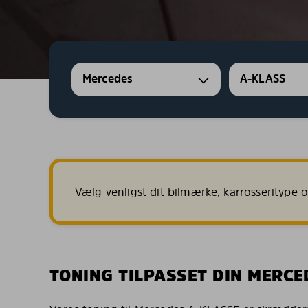
Mercedes
A-KLASS
Vælg venligst dit bilmærke, karrosseritype og
TONING TILPASSET DIN MERCE