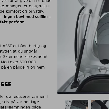
et for at give din bil både
fskærmningen er designet til
åde komfort og privatliv,
er.
Ingen bøvl med solfilm –
rfekt pasform
.
KLASSE er både hurtig og
betyder, at du undgår
ner. Skærmene klikkes nemt
r. Med over 500.000
r på en pålidelig og nem
ASSE
ler og reducerer varmen i
, selv på varme dage.
 solafskærmningen både