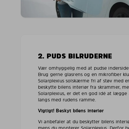
2. PUDS BILRUDERNE
Vær omhyggelig med at pudse indersiden 
Brug gerne glasrens og en mikrofiber kl
Solarplexius solskærme fri af støv med en
beskytte bilens interiør fra skrammer, 
Solarplexius, er det en god idé at lægg
langs med rudens ramme.
Vigtigt! Beskyt bilens interiør
Vi anbefaler at du beskytter bilens inte
mens du monterer Solarplexius. Derfor 