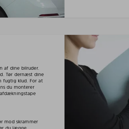
af dine bilruder.
ud. Tør dernæst dine
 fugtig klud. For at
mens du monterer
e afdækningstape
riør mod skrammer
bør du lægge