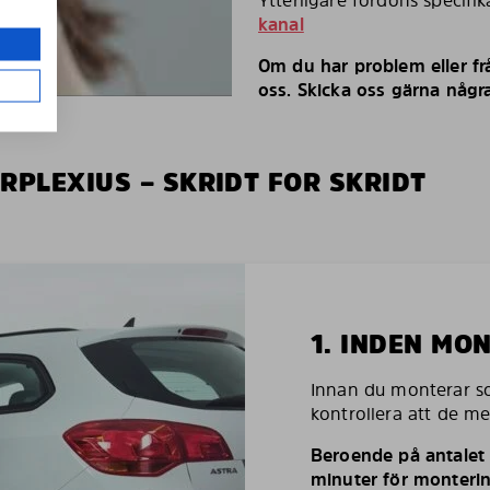
Ytterligare fordons specifi
kanal
Om du har problem eller fr
oss. Skicka oss gärna några
RPLEXIUS – SKRIDT FOR SKRIDT
1. INDEN MO
Innan du monterar so
kontrollera att de m
Beroende på antalet r
minuter för monterin