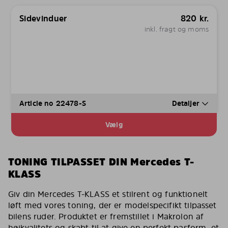
Sidevinduer
820
kr.
inkl. fragt og moms
Article no 22478-S
Detaljer
Vælg
TONING TILPASSET DIN Mercedes T-
KLASS
Giv din Mercedes T-KLASS et stilrent og funktionelt
løft med vores toning, der er modelspecifikt tilpasset
bilens ruder. Produktet er fremstillet i Makrolon af
højkvalitets og skabt til at give en perfekt pasform, et