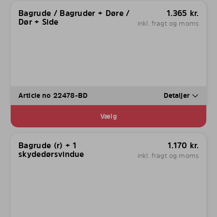
Bagrude / Bagruder + Døre /
1.365
kr.
Dør + Side
inkl. fragt og moms
Article no 22478-BD
Detaljer
Vælg
Bagrude (r) + 1
1.170
kr.
skydedørsvindue
inkl. fragt og moms