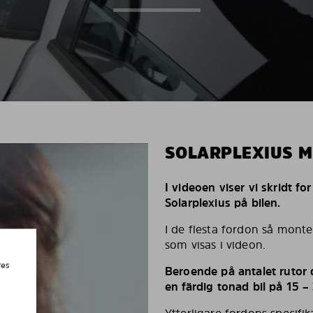
SOLARPLEXIUS 
I videoen viser vi skridt fo
Solarplexius på bilen.
I de flesta fordon så monte
som visas i videon.
res
Beroende på antalet rutor d
en färdig tonad bil på 15 –