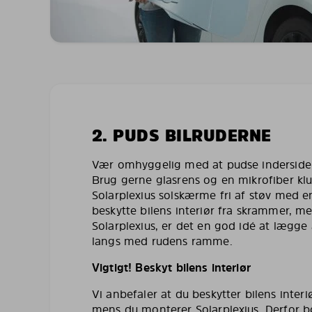
2. PUDS BILRUDERNE
Vær omhyggelig med at pudse indersiden 
Brug gerne glasrens og en mikrofiber kl
Solarplexius solskærme fri af støv med en
beskytte bilens interiør fra skrammer, 
Solarplexius, er det en god idé at lægg
langs med rudens ramme.
Vigtigt! Beskyt bilens interiør
Vi anbefaler at du beskytter bilens inte
mens du monterer Solarplexius. Derfor 