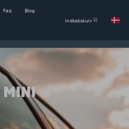
Faq
Blog
Indkøbskurv
 MINI