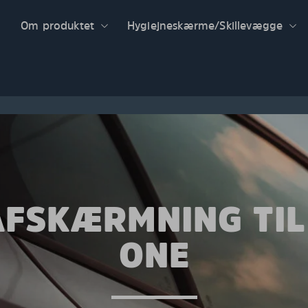
Om produktet
Hygiejneskærme/Skillevægge
FSKÆRMNING TIL
ONE