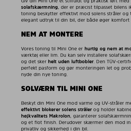
Giv din Mini One et stilfuldt og praktisk løft me
solafskærmning
, der er præcist tilpasset bilens
toning beskytter effektivt mod solens stråler og 
elegant udtryk til din bil, der både øger komfort 
NEM AT MONTERE
Vores toning til Mini One er
hurtig og nem at m
værktøj eller lim. Du kan selv installere solafsk
og det sker
helt uden luftbobler
. Den TÜV-certif
perfekt pasform og gør monteringen let og probl
nyde din nye toning.
SOLVÆRN TIL MINI ONE
Beskyt din Mini One mod varme og UV-stråler me
effektivt blokerer solens stråler
og holder kabinen
højkvalitets Makrolon
, garanterer solafskærmn
og et flot finish. Derudover skærmer den mod in
privatliv og sikkerhed i din bil.