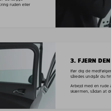
ing ruden eller
3. FJERN DE
Ifør dig de medfølgen
således undgår du fi
Arbejd med en rude 
skærmen, sådan at du 