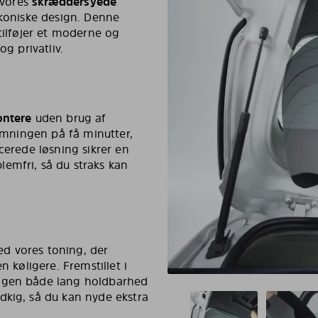
d vores
skræddersyede
 ikoniske design. Denne
tilføjer et moderne og
og privatliv.
ontere
uden brug af
ærmningen på få minutter,
icerede løsning sikrer en
emfri, så du straks kan
d vores toning, der
 køligere. Fremstillet i
ingen både lang holdbarhed
dkig, så du kan nyde ekstra