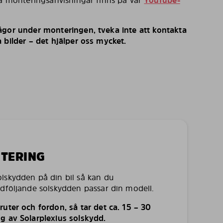
ka monteringsanvisningar finns på vår
YouTube-
ågor under monteringen, tveka inte att kontakta
 bilder – det hjälper oss mycket.
NTERING
lskydden på din bil så kan du
edföljande solskydden passar din modell.
uter och fordon, så tar det ca. 15 – 30
g av Solarplexius solskydd.