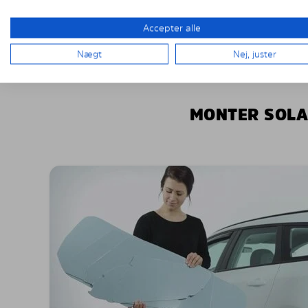
Accepter alle
Nægt
Nej, juster
MONTER SOLA