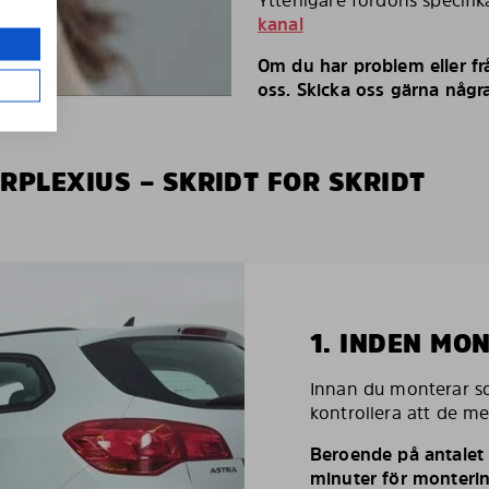
Ytterligare fordons specifi
kanal
Om du har problem eller fr
oss. Skicka oss gärna några
RPLEXIUS – SKRIDT FOR SKRIDT
1. INDEN MO
Innan du monterar so
kontrollera att de m
Beroende på antalet r
minuter för monterin