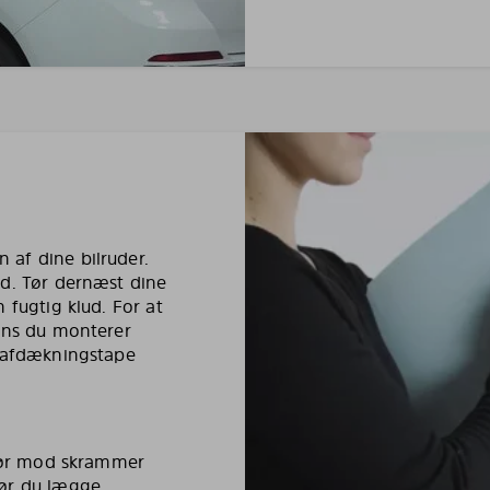
af dine bilruder.
ud. Tør dernæst dine
 fugtig klud. For at
mens du monterer
e afdækningstape
riør mod skrammer
bør du lægge