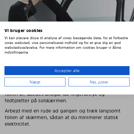
Vi bruger cookies
Vi kan placere disse til analyse af vores besøgende data, for at forbedre
vores websted, vise personaliseret indhold og for at give dig en god
webstedsoplevelse. For mere information om cookies bruger vi åbne
indstillingerne.
Accepter alle
3. FJERN DEN BESKYTTENDE FOLIE
Nægt
Nej, juster
Ifør dig de medfølgende handsker, inden du piller
folien af, således undgår du fingeraftryk og
fedtpletter på solskærmen.
Arbejd med en rude ad gangen og træk langsomt
folien af skærmen, sådan at du minimerer statisk
elektricitet.