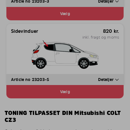
Article no 23203-3
Detaljer
Vælg
Sidevinduer
820
kr.
inkl. fragt og moms
Article no 23203-S
Detaljer
Vælg
TONING TILPASSET DIN Mitsubishi COLT
CZ3