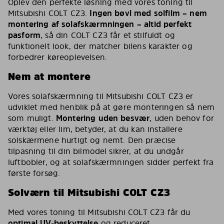
Oplev den perfekte løsning med vores toning til
Mitsubishi COLT CZ3.
Ingen bøvl med solfilm – nem
montering af solafskærmningen – altid perfekt
pasform
, så din COLT CZ3 får et stilfuldt og
funktionelt look, der matcher bilens karakter og
forbedrer køreoplevelsen.
Nem at montere
Vores solafskærmning til Mitsubishi COLT CZ3 er
udviklet med henblik på at gøre monteringen så nem
som muligt.
Montering uden besvær
, uden behov for
værktøj eller lim, betyder, at du kan installere
solskærmene hurtigt og nemt. Den præcise
tilpasning til din bilmodel sikrer, at du undgår
luftbobler, og at solafskærmningen sidder perfekt fra
første forsøg.
Solværn til Mitsubishi COLT CZ3
Med vores toning til Mitsubishi COLT CZ3 får du
optimal UV-beskyttelse
og reduceret