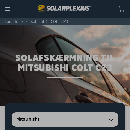
Skip to content
Menu
Forside
>
Mitsubishi
>
COLT CZ3
SOLAFSKÆRMNING TIL
MITSUBISHI COLT CZ3
Mitsubishi