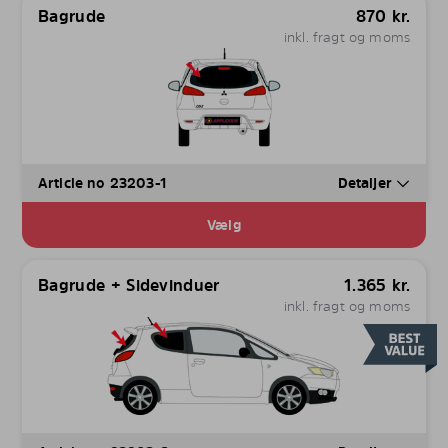
Bagrude
870
kr.
inkl. fragt og moms
Article no 23203-1
Detaljer
Vælg
Bagrude + Sidevinduer
1.365
kr.
inkl. fragt og moms