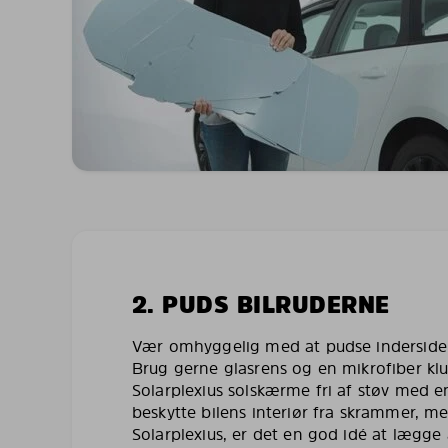
2. PUDS BILRUDERNE
Vær omhyggelig med at pudse indersiden 
Brug gerne glasrens og en mikrofiber kl
Solarplexius solskærme fri af støv med en
beskytte bilens interiør fra skrammer, 
Solarplexius, er det en god idé at lægg