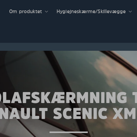
Om produktet
Hygiejneskærme/Skillevægge
OLAFSKÆRMNING T
NAULT SCENIC X