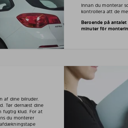
Innan du monterar so
kontrollera att de m
Beroende på antalet r
minuter för monterin
af dine bilruder.
ud. Tør dernæst dine
 fugtig klud. For at
mens du monterer
e afdækningstape