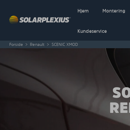
Skip to content
Hjem
Montering
Kundeservice
Forside
>
Renault
>
SCENIC XMOD
S
RE