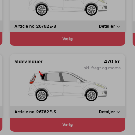
Article no 26762E-3
Detaljer
Vælg
Sidevinduer
470
kr.
inkl. fragt og moms
Article no 26762E-S
Detaljer
Vælg