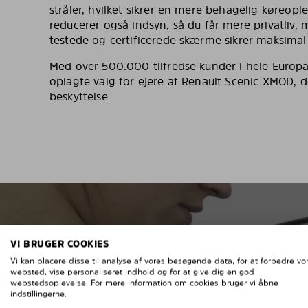
stråler, hvilket sikrer en mere behagelig køreop
reducerer også indsyn, så du får mere privatliv,
testede og certificerede skærme sikrer maksimal
Med over 500.000 tilfredse kunder i hele Europa
oplagte valg for ejere af Renault Scenic XMOD, de
beskyttelse.
VI BRUGER COOKIES
Vi kan placere disse til analyse af vores besøgende data, for at forbedre vo
NEMT
websted, vise personaliseret indhold og for at give dig en god
webstedsoplevelse. For mere information om cookies bruger vi åbne
indstillingerne.