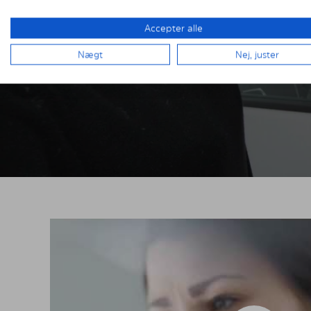
Accepter alle
Nægt
Nej, juster