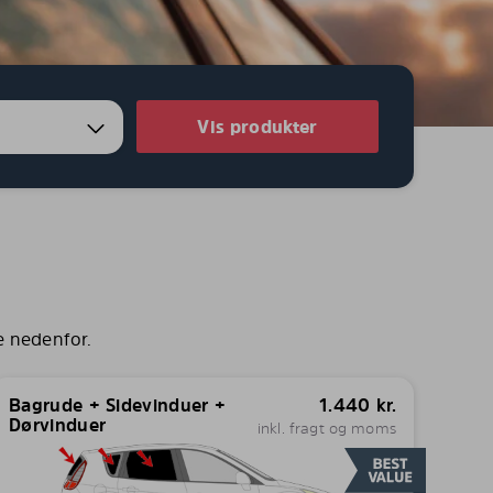
Vis produkter
e nedenfor.
Bagrude + Sidevinduer +
1.440
kr.
Dørvinduer
inkl. fragt og moms