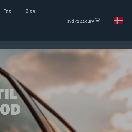
Faq
Blog
Indkøbskurv
IL
MOD