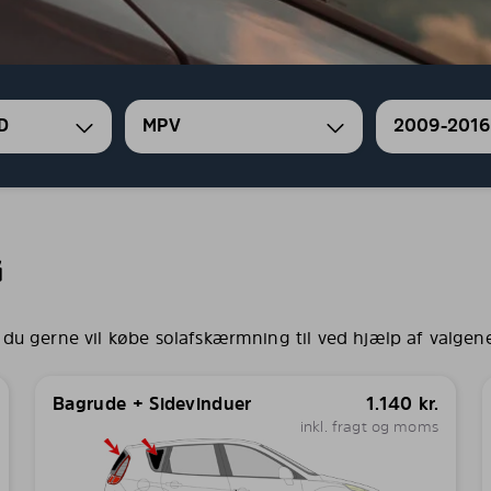
D
MPV
2009-2016
G
 du gerne vil købe solafskærmning til ved hjælp af valgen
Bagrude + Sidevinduer
1.140
kr.
inkl. fragt og moms