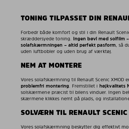
TONING TILPASSET DIN RENAU
Forbedr både komfort og stil i din Renault Sce
skræddersyede toning.
Ingen bøvl med solfilm 
solafskærmningen – altid perfekt pasform
, så d
uden luftbobler og uden brug af værktøj.
NEM AT MONTERE
Vores solafskærmning til Renault Scenic XMOD 
problemfri montering
. Fremstillet i
højkvalitets
solskærmene præcist til bilens vinduer. Ingen beh
skærmene klikkes nemt på plads, og installatione
SOLVÆRN TIL RENAULT SCENI
Vores solafskærmning beskytter dig effektivt m