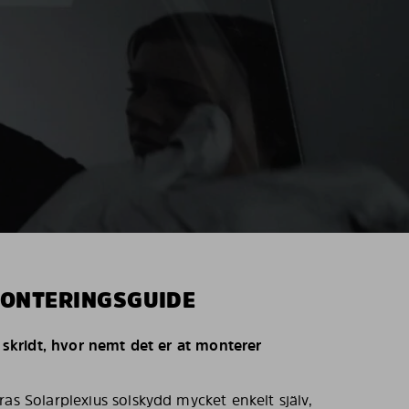
MONTERINGSGUIDE
r skridt, hvor nemt det er at monterer
ras Solarplexius solskydd mycket enkelt själv,