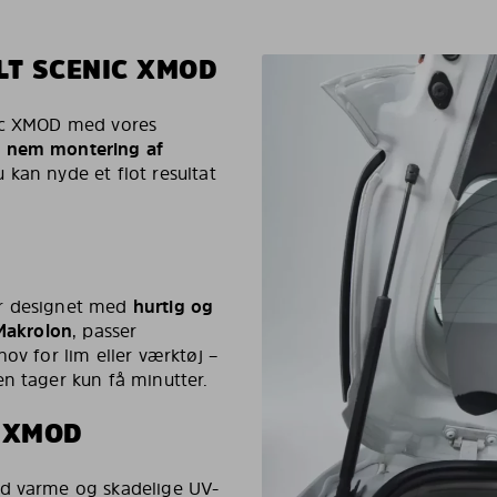
LT SCENIC XMOD
nic XMOD med vores
– nem montering af
u kan nyde et flot resultat
er designet med
hurtig og
 Makrolon
, passer
ov for lim eller værktøj –
n tager kun få minutter.
C XMOD
od varme og skadelige UV-