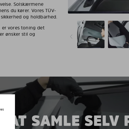
levelse. Solskærmene
 mens du kører. Vores TÜV-
 sikkerhed og holdbarhed.
 er vores toning det
r ønsker stil og
res
 AT SAMLE SELV 