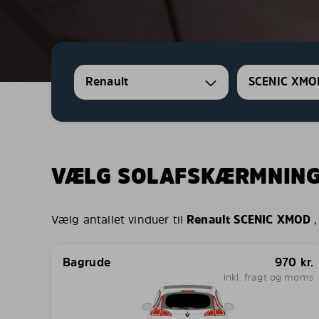
Renault
SCENIC XMO
VÆLG SOLAFSKÆRMNIN
Vælg antallet vinduer til
Renault SCENIC XMOD
,
Bagrude
970
kr.
inkl. fragt og moms