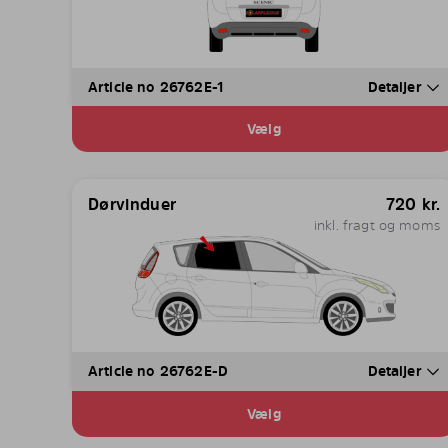
Article no 26762E-1
Detaljer
Vælg
Dørvinduer
720
kr.
inkl. fragt og moms
Article no 26762E-D
Detaljer
Vælg