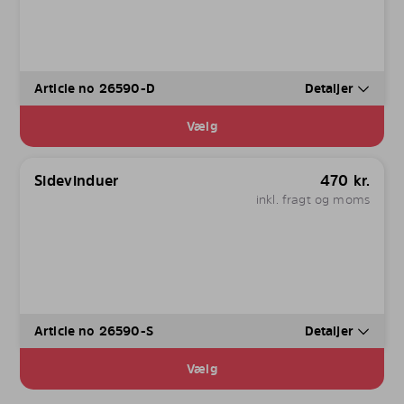
Article no 26590-D
Detaljer
Vælg
Sidevinduer
470
kr.
inkl. fragt og moms
Article no 26590-S
Detaljer
Vælg