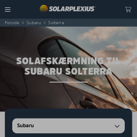
Skip to content
Menu
Forside
>
Subaru
>
Solterra
SOLAFSKÆRMNING TIL
SUBARU SOLTERRA
Subaru