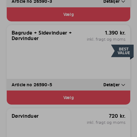
Article no 26590-3
Detaljer
Vælg
Bagrude + Sidevinduer +
1.390
kr.
Dørvinduer
inkl. fragt og moms
Article no 26590-5
Detaljer
Vælg
Dørvinduer
720
kr.
inkl. fragt og moms