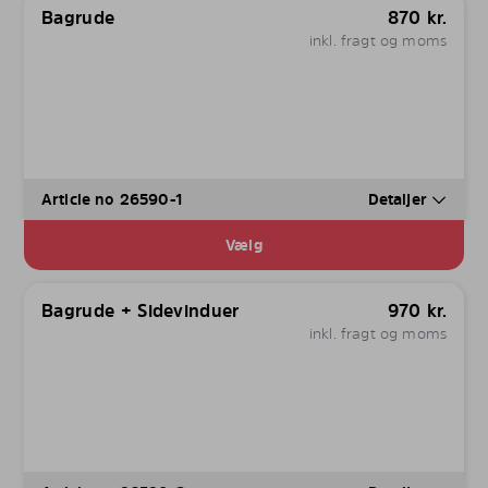
Bagrude
870
kr.
inkl. fragt og moms
Article no 26590-1
Detaljer
Vælg
Bagrude + Sidevinduer
970
kr.
inkl. fragt og moms