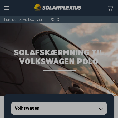
Skip to content
Menu
Forside
>
Volkswagen
>
POLO
SOLAFSKÆRMNING TIL
VOLKSWAGEN POLO
Volkswagen