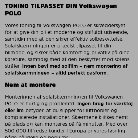
TONING TILPASSET DIN Volkswagen
POLO
Vores toning til Volkswagen POLO er skræddersyet
for at give din bil et moderne og stilfuldt udseende,
samtidig med at den sikrer effektiv solbeskyttelse.
Solafskærmningen er præcist tilpasset til din
bilmodel og sikrer både komfort og privatliv på dine
køreture, samtidig med at den beskytter mod solens
stråler.
Ingen bøvl med solfilm – nem montering af
solafskærmningen – altid perfekt pasform
.
Nem at montere
Monteringen af solafskærmningen til Volkswagen
POLO er hurtig og problemfri.
Ingen brug for værktøj
eller lim
betyder, at du slipper for luftbobler og
komplicerede installationer. Skærmene klikkes nemt
på plads og kan monteres på få minutter. Med over
500.000 tilfredse kunder i Europa er vores løsning
både pålidelig og populær.