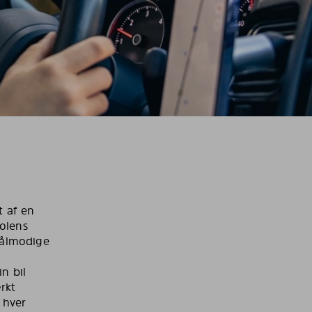
t af en
solens
tålmodige
n bil
rkt
 hver