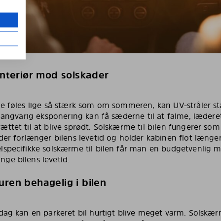
interiør mod solskader
ke føles lige så stærk som om sommeren, kan UV-stråler st
 Langvarig eksponering kan få sæderne til at falme, læderet 
ttet til at blive sprødt. Solskærme til bilen fungerer som
der forlænger bilens levetid og holder kabinen flot længer
lspecifikke solskærme til bilen får man en budgetvenlig 
ge bilens levetid.
uren behagelig i bilen
dag kan en parkeret bil hurtigt blive meget varm. Solskærm