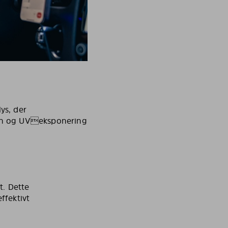
ys, der
olen og UVeksponering
t. Dette
ffektivt