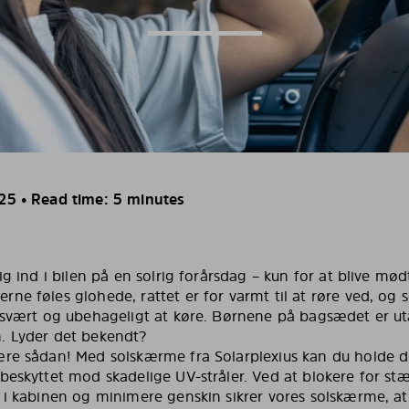
25 • Read time: 5 minutes
ig ind i bilen på en solrig forårsdag – kun for at blive mød
ne føles glohede, rattet er for varmt til at røre ved, og 
t svært og ubehageligt at køre. Børnene på bagsædet er u
. Lyder det bekendt?
ære sådan! Med solskærme fra Solarplexius kan du holde di
beskyttet mod skadelige UV-stråler. Ved at blokere for stæ
e i kabinen og minimere genskin sikrer vores solskærme, at