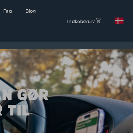
Faq
Blog
Indkøbskurv
AN GØR
 TIL