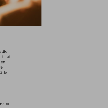
adig
til at
 en
e.
måde
e til