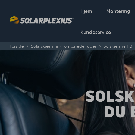
Skip to content
Hjem
Montering
Kundeservice
Forside
>
Solafskærmning og tonede ruder
>
Solskærme | Bil:
SOLSK
DU 