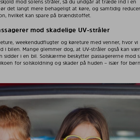
skjold mod solens stråler, så du undgår at træde ind i en
gør det langt mere behageligt at køre, og samtidig reduce
on, hvilket kan spare på brændstoffet.
assagerer mod skadelige UV-stråler
lieture, weekendudflugter og køreture med venner, hvor vi 
id i bilen. Mange glemmer dog, at UV-stråler også kan væ
an sidder i en bil. Solskærme beskytter passagererne mod 
sikoen for solskoldning og skader på huden – især for bør