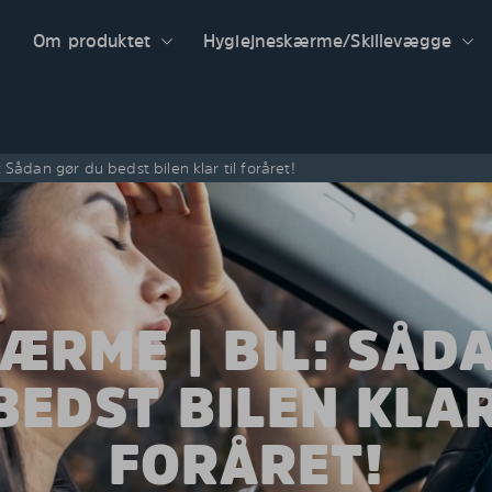
Om produktet
Hygiejneskærme/Skillevægge
 Sådan gør du bedst bilen klar til foråret!
ÆRME | BIL: SÅD
BEDST BILEN KLAR
FORÅRET!