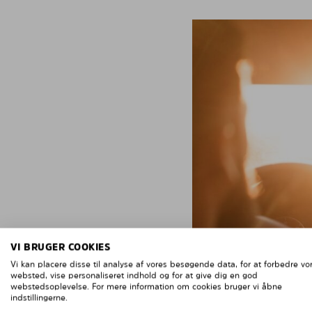
VI BRUGER COOKIES
Vi kan placere disse til analyse af vores besøgende data, for at forbedre vo
websted, vise personaliseret indhold og for at give dig en god
webstedsoplevelse. For mere information om cookies bruger vi åbne
indstillingerne.