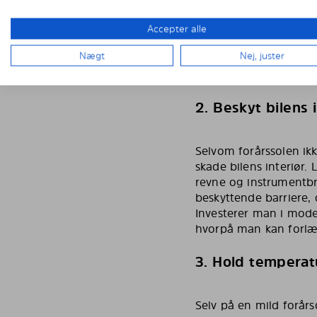
Accepter alle
Nægt
Nej, juster
2. Beskyt bilens 
Selvom forårssolen ik
skade bilens interiør.
revne og instrumentbræ
beskyttende barriere, 
Investerer man i mode
hvorpå man kan forlæn
3. Hold temperat
Selv på en mild forårs