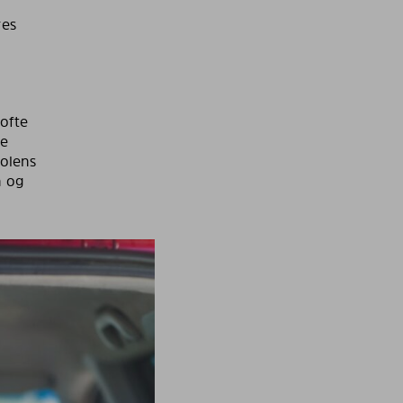
res
ofte
re
solens
n og