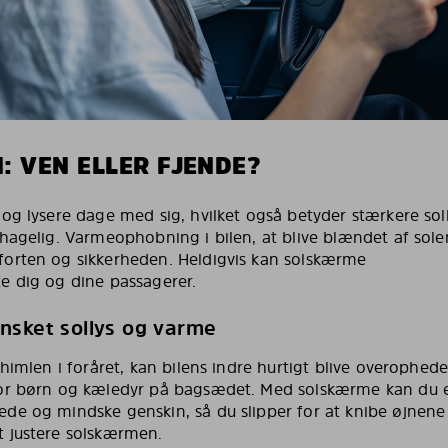
: VEN ELLER FJENDE?
og lysere dage med sig, hvilket også betyder stærkere soll
ehagelig. Varmeophobning i bilen, at blive blændet af s
orten og sikkerheden. Heldigvis kan solskærme
e dig og dine passagerer.
uønsket sollys og varme
 himlen i foråret, kan bilens indre hurtigt blive overophede
or børn og kæledyr på bagsædet. Med solskærme kan du e
de og mindske genskin, så du slipper for at knibe øjnene
 justere solskærmen.