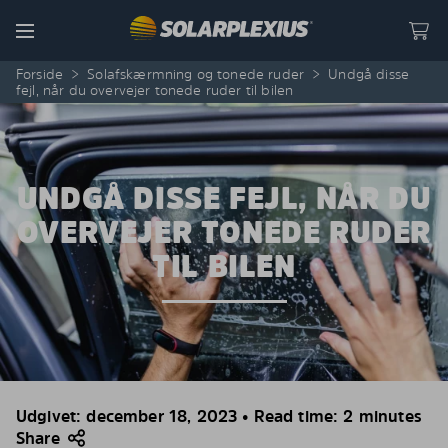
Skip to content
Menu
Forside
>
Solafskærmning og tonede ruder
>
Undgå disse
fejl, når du overvejer tonede ruder til bilen
UNDGÅ DISSE FEJL, NÅR DU
OVERVEJER TONEDE RUDER
TIL BILEN
Udgivet: december 18, 2023 • Read time: 2 minutes
Share