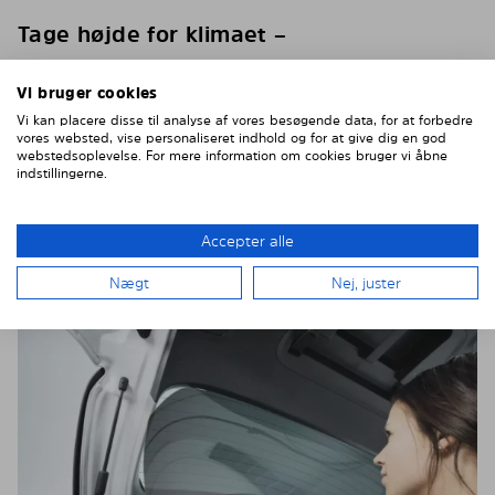
Tage højde for klimaet –
Bor du et sted, hvor der er varmt og solrigt det
Vi bruger cookies
meste af året, er det væsentligt at vælge en solfilm
Vi kan placere disse til analyse af vores besøgende data, for at forbedre
af høj kvalitet. Du risikerer ellers at toning falmer og
vores websted, vise personaliseret indhold og for at give dig en god
bobler op i varmen. Bor du derimod et sted med
webstedsoplevelse. For mere information om cookies bruger vi åbne
mere markante årstider, kan det være en fordel at
indstillingerne.
vælge toning, der nemt kan afmonteres, når lyset
forsvinder sidst på eftermiddagen.
Accepter alle
Moderne GDS-Toning som alternativ til solfilm
Nægt
Nej, juster